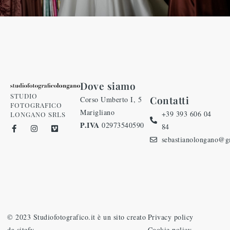
Dove siamo
STUDIO
Contatti
Corso Umberto I, 5
FOTOGRAFICO
Marigliano
+39 393 606 04
LONGANO SRLS
P.IVA
02973540590
84
sebastianolongano@g
© 2023 Studiofotografico.it è un sito creato
Privacy policy
da sitefy
Cookie policy