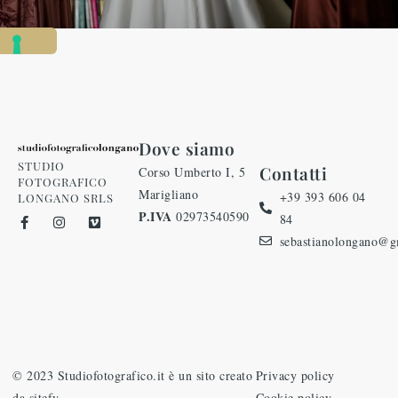
Dove siamo
STUDIO
Contatti
Corso Umberto I, 5
FOTOGRAFICO
Marigliano
+39 393 606 04
LONGANO SRLS
P.IVA
02973540590
84
sebastianolongano@g
© 2023 Studiofotografico.it è un sito creato
Privacy policy
da sitefy
Cookie policy