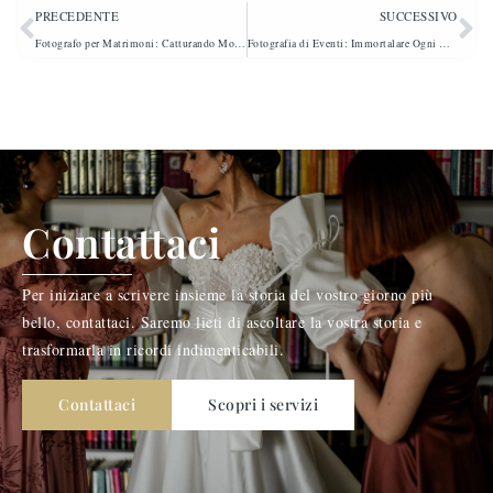
PRECEDENTE
SUCCESSIVO
Fotografo per Matrimoni: Catturando Momenti Unici
Fotografia di Eventi: Immortalare Ogni Momento Speciale
Contattaci
Per iniziare a scrivere insieme la storia del vostro giorno più
bello, contattaci. Saremo lieti di ascoltare la vostra storia e
trasformarla in ricordi indimenticabili.
Contattaci
Scopri i servizi