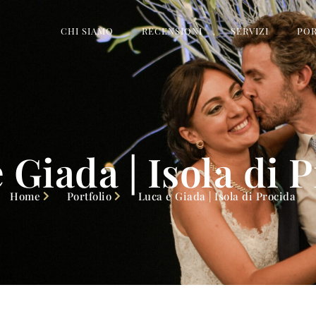
CHI SIAMO
RECENSIONI
SERVIZI
PO
 Giada | Isola di 
Home
Portfolio
Luca e Giada | Isola di Procida